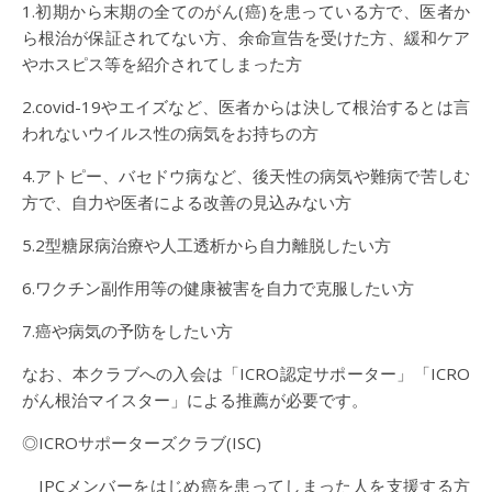
1.初期から末期の全てのがん(癌)を患っている方で、医者か
ら根治が保証されてない方、余命宣告を受けた方、緩和ケア
やホスピス等を紹介されてしまった方
2.covid-19やエイズなど、医者からは決して根治するとは言
われないウイルス性の病気をお持ちの方
4.アトピー、バセドウ病など、後天性の病気や難病で苦しむ
方で、自力や医者による改善の見込みない方
5.2型糖尿病治療や人工透析から自力離脱したい方
6.ワクチン副作用等の健康被害を自力で克服したい方
7.癌や病気の予防をしたい方
なお、本クラブへの入会は「ICRO認定サポーター」「ICRO
がん根治マイスター」による推薦が必要です。
◎ICROサポーターズクラブ(ISC)
IPCメンバーをはじめ癌を患ってしまった人を支援する方