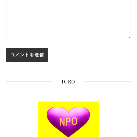
– ICRO –