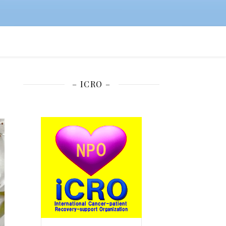
– ICRO –